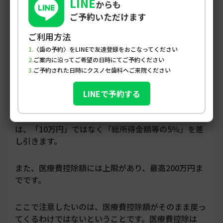
LINE
からも
医療費控除の計算方法
ご予約いただけます
ご利用方法
〈歯の予約〉をLINEで友達登録をおこなってください
医療費控除額は、基本的に次の式で計算します。
ご案内に沿ってご希望の日時にてご予約ください
ご予約された日時にクスノセ歯科へご来院ください
医療費控除額 ＝ 1年間に実際に支払った医療費の合計
− 保険金などで補てんされた金額 − 10万円
LINEで予約する
ただし、その年の総所得金額等が200万円未満の場合
は、「10万円」ではなく「総所得金額等の5％」を差
し引きます。
また、医療費控除額には上限があり、最高200万円ま
でです。
ここで注意したいのは、医療費控除額がそのまま戻っ
てくるわけではないということです。医療費控除は