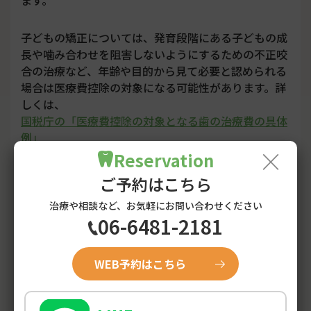
子どもの矯正については、発育段階にある子どもの成
長や噛み合わせを阻害しないようにするための不正咬
合の治療など、年齢や目的から見て必要と認められる
場合は医療費控除の対象になる可能性があります。詳
しくは、
国税庁の「医療費控除の対象となる歯の治療費の具体
例」
×
を確認してください。
Reservation
ご予約はこちら
一方で、見た目を美しくすることだけを目的とした矯
治療や相談など、お気軽にお問い合わせください
正は、医療費控除の対象外となる場合があります。
06-6481-2181
小児矯正で医療費控除を利用したい場合は、治療目的
が分かるように、領収書や診断内容を保管しておくと
WEB予約はこちら
安心です。