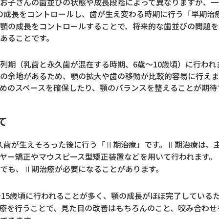
お子さんの歯並びの状態や成長段階によって異なりますが、一
の成長をコントロールし、歯が生え変わる時期に行う「早期治
顎の成長をコントロールすることで、将来的な歯並びの問題を
あることです。
列期（乳歯と永久歯が混在する時期、6歳～10歳頃）に行われ
の余地があるため、顎の拡大や歯の移動が比較的容易に行えま
めのスペースを確保したり、顎のバランスを整えることが期待
て
久歯が生えそろった後に行う「Ⅱ期治療」です。Ⅱ期治療は、
ヤー矯正やマウスピース型矯正装置などを用いて行われます。
でも、Ⅱ期治療が必要になることがあります。
～15歳頃に行われることが多く、顎の成長がほぼ完了している
療を行うことで、見た目の改善はもちろんのこと、咬み合わせ