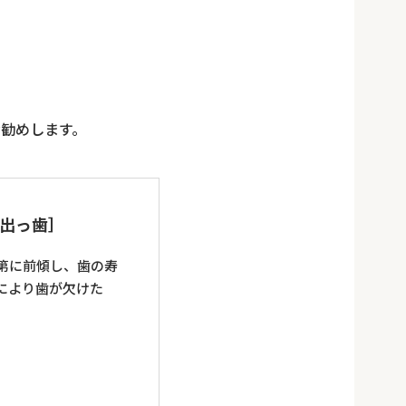
勧めします。
［出っ歯］
第に前傾し、歯の寿
により歯が欠けた