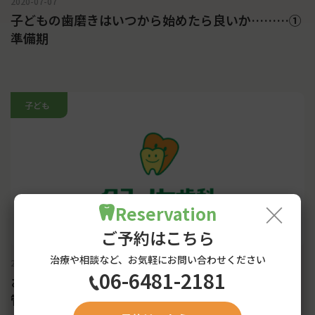
2020-07-07
子どもの歯磨きはいつから始めたら良いか………①
準備期
子ども
×
Reservation
ご予約はこちら
治療や相談など、お気軽にお問い合わせください
2020-06-19
06-6481-2181
お子様について・・・乳幼児から始まるお口の健康
管理②