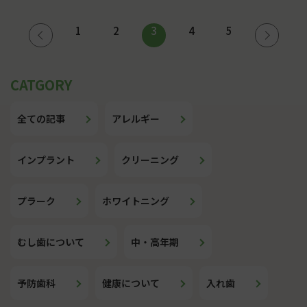
投
1
2
3
4
5
稿
の
ペ
全ての記事
アレルギー
ー
ジ
インプラント
クリーニング
送
り
プラーク
ホワイトニング
むし歯について
中・高年期
予防歯科
健康について
入れ歯