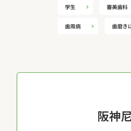
学生
審美歯科
歯周病
歯磨き
阪神