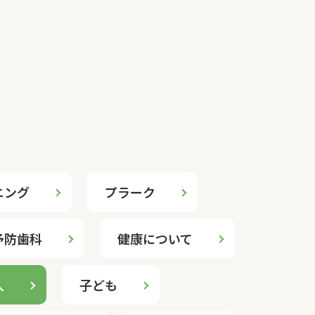
ニング
プラーク
予防歯科
健康について
人
子ども