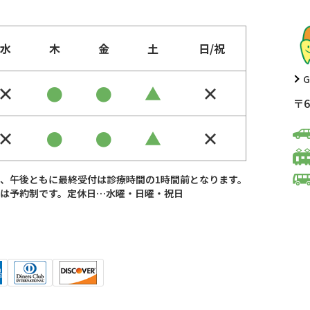
水
木
金
土
日/祝
G
×
●
●
▲
×
〒6
×
●
●
▲
×
、午後ともに最終受付は診療時間の1時間前となります。
は予約制です。定休日…水曜・日曜・祝日