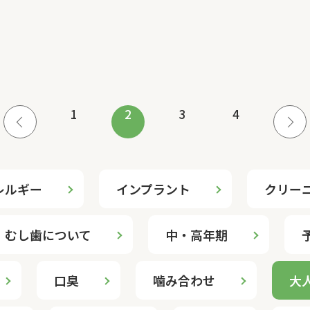
1
2
3
4
レルギー
インプラント
クリー
むし歯について
中・高年期
口臭
噛み合わせ
大