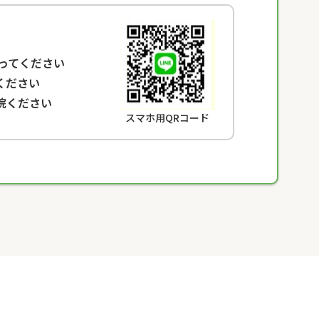
なってください
ください
院ください
スマホ用QRコード