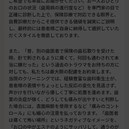
ご希望でも率直にお聞かせください。お一人おひとり
のお口の状況（歯周病の進行度など）を専門家の目で
正確に診断した上で、保険診療で対応できる限界と、
自費診療だからこそ提供できる価値を誠実にご説明
し、最終的には患者様ご自身に納得して選択していた
だくスタイルを徹底しております。
また、「昔、別の歯医者で保険の歯石取りを受けた
時、針で刺されるように痛くて、何回も通わされて本
当に嫌だった」という過去のトラウマをお持ちの方に
対しても、私たちは最大限の配慮をお約束します。
当院のクリーニングでは、経験豊富な歯科衛生士が、
患者様の表情やちょっとした反応の変化を見逃さず、
声かけを行いながら優しく丁寧に処置を進めます。歯
茎の炎症が強く、どうしても痛みが出やすいと判断し
た場合には、表面麻酔を使用するなど「痛みのコント
ロール」にも細心の注意を払っております。「歯医者
は痛くて怖い場所」というネガティブなイメージを、
「お口の中がエステのようにサッパリして、通うのが