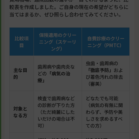
較表を作成しました。ご自身の現在の希望がどちらに
当てはまるか、ぜひ照らし合わせてみてください。
保険適用のクリー
比較項
自費診療のクリー
ニング（スケーリ
目
ニング（PMTC）
ング）
虫歯・歯周病の
歯周病や歯肉炎な
主な目
「徹底予防」
およ
どの
「病気の治
的
び着色汚れの除去
療」
（審美）
検査で歯周病など
どなたでも可能
の診断が下りた方
（病気の有無に関
対象と
（ただ綺麗にした
わらず、予防や美
なる方
いだけの場合は不
しさを求めるすべ
可）
ての方）