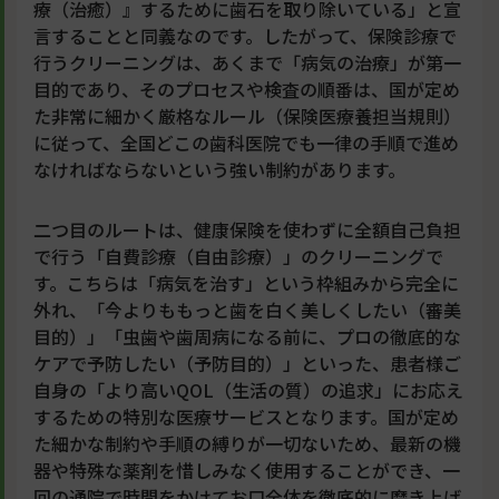
療（治癒）』するために歯石を取り除いている」と宣
言することと同義なのです。したがって、保険診療で
行うクリーニングは、あくまで「病気の治療」が第一
目的であり、そのプロセスや検査の順番は、国が定め
た非常に細かく厳格なルール（保険医療養担当規則）
に従って、全国どこの歯科医院でも一律の手順で進め
なければならないという強い制約があります。
二つ目のルートは、健康保険を使わずに全額自己負担
で行う「自費診療（自由診療）」のクリーニングで
す。こちらは「病気を治す」という枠組みから完全に
外れ、「今よりももっと歯を白く美しくしたい（審美
目的）」「虫歯や歯周病になる前に、プロの徹底的な
ケアで予防したい（予防目的）」といった、患者様ご
自身の「より高いQOL（生活の質）の追求」にお応え
するための特別な医療サービスとなります。国が定め
た細かな制約や手順の縛りが一切ないため、最新の機
器や特殊な薬剤を惜しみなく使用することができ、一
回の通院で時間をかけてお口全体を徹底的に磨き上げ