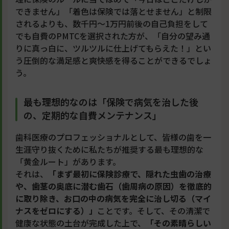
できません」「着色は保険では落とせません」と制限
されるよりも、数千円〜1万円前後の自己負担をして
でも自費のPMTCを選択された方が、「自分の望み通
りに真っ白に、ツルツルに仕上げてもらえた！」とい
う圧倒的な満足感と爽快感を得ることができるでしょ
う。
最も理想的なのは「保険で病気を治した後
の、定期的な自費メンテナンス」
歯科医療のプロフェッショナルとして、皆様の歯を一
生涯守り抜くために私たちが推奨する最も理想的な
「黄金ルート」があります。
それは、
「まず最初に保険診療で、隠れた虫歯の治療
や、歯茎の奥底に潜む歯石（歯周病の原因）を徹底的
に取り除き、お口の中の病気を完全に治し切る（マイ
ナスをゼロにする）」
ことです。そして、その清潔で
健康な状態の土台が完成した上で、
「その素晴らしい