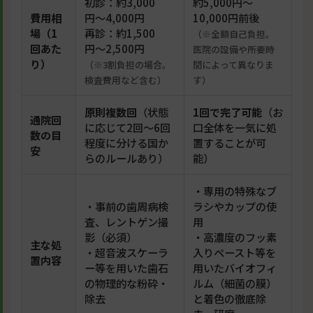
初診：約3,000
約5,000円〜
費用相
円〜4,000円
10,000円前後
場（1
再診：約1,500
（※全額自己負担。
回あた
円〜2,500円
医院の設備や所要時
り）
（※3割負担の場合。
間によって異なりま
検査費用など含む）
す）
原則複数回
（状態
1回で完了可能
（お
通院回
に応じて2回〜6回
口全体を一気に処
数の目
程度に分ける国か
置することが可
安
らのルールあり）
能）
・専用の特殊なブ
・事前の歯周病検
ラシやカップの使
査、レントゲン撮
用
影（必須）
・高濃度のフッ素
主な処
・超音波スケーラ
入りペースト等を
置内容
ー等を用いた歯石
用いたバイオフィ
の物理的な粉砕・
ルム（細菌の膜）
除去
と着色の徹底除