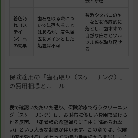
去・研磨
茶渋やタバコのヤ
着色汚
歯石を取る際につ
ニなどを徹底的に
れ（ス
いでに落ちること
落とし、歯本来の
テイ
はあるが、着色除
自然な白さとツル
ン）へ
去をメインとした
ツル感を取り戻せ
の効果
処置は不可
る
保険適用の「歯石取り（スケーリング）」
の費用相場とルール
表で確認いただいた通り、保険診療で行うクリーニン
グ（スケーリング）は、お財布に優しい費用で受けら
れる反面、「患者様の希望通りに自由に進められな
い」という大きな制限が伴います。この章では、保険
診療を受けるにあたって尼崎の患者様から非常によく