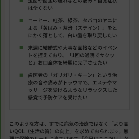
虫歯や歯茎の腫れなどの痛み・自覚症状
は全くない
コーヒー、紅茶、緑茶、タバコのヤニに
よる「黄ばみ・茶渋（ステイン）」をと
にかく落として、白い歯を取り戻したい
来週に結婚式や大事な面接などのイベン
トを控えており、「1回の通院でサクッ
と」お口全体を綺麗に完了させたい
歯医者の「ガリガリ・キーン」という治
療の音や痛みがトラウマで、エステやマ
ッサージを受けるようなリラックスした
感覚で予防ケアを受けたい
このような方は、すでに病気の治療ではなく「より高
いQOL（生活の質）の向上」を求めておられます。無
理に保険のルールに当てはめて「今日はここだけしか