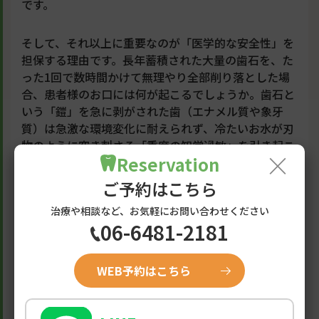
です。
そして、それ以上に重要なのが「医学的な安全性」を
担保する理由です。長年蓄積された大量の歯石を、た
った1回で数時間かけて無理やり全部削り落とした場
合、患者様のお口には何が起こるでしょうか。歯石と
いう「鎧」を急に剥がされた歯（エナメル質や象牙
質）は急激な環境変化に耐えられず、冷たいお水が刃
物のように突き刺さる「重度の知覚過敏」を引き起こ
×
Reservation
す可能性が非常に高くなります。また、炎症を起こし
て腫れ上がっている歯茎を長時間連続で触り続けるこ
ご予約はこちら
とで、大量の出血を伴い、処置後に激しい痛みや発熱
治療や相談など、お気軽にお問い合わせください
を引き起こすリスク（急性症状）も跳ね上がります。
06-6481-2181
患者様のお体への負担を最小限に抑え、歯茎の回復状
態（炎症の引き具合）を毎回プロの目で確認しながら
安全に治療を進めていくためにも、「複数回に分けて
WEB予約はこちら
丁寧に処置を行う」というプロセスは、医療として非
常に理にかなった安全策なのです。