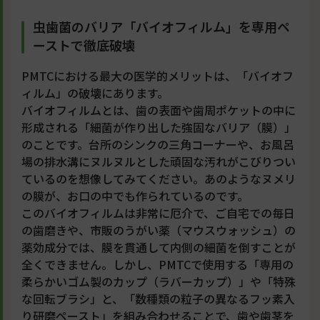
虫歯菌のバリア「バイオフィルム」を専用ペ
ーストで徹底破壊
PMTCにおける最大の医学的メリットは、「バイオフ
ィルム」の破壊にあります。
バイオフィルムとは、歯の表面や歯周ポケットの中に
形成される「細菌が作り出した強固なバリア（膜）」
のことです。台所のシンクの三角コーナーや、お風呂
場の排水溝にヌルヌルとした頑固な汚れがこびりつい
ているのを想像してみてください。あのようなヌメリ
の膜が、お口の中でも作られているのです。
このバイオフィルムは非常に厄介で、ご自宅での毎日
の歯磨きや、市販のうがい薬（マウスウォッシュ）の
薬効成分では、膜を貫通して内側の細菌を倒すことが
全くできません。しかし、PMTCで使用する「専用の
柔らかいゴム製のカップ（ラバーカップ）」や「特殊
な回転ブラシ」と、「数種類の粒子の異なるフッ素入
り研磨ペースト」を組み合わせることで、歯や歯茎を