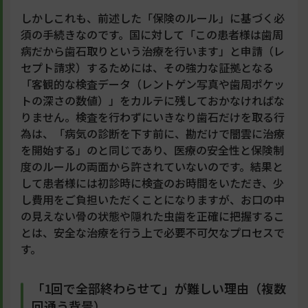
しかしこれも、前述した「保険のルール」に基づく必
須の手続きなのです。国に対して「この患者様は歯周
病だから歯石取りという治療を行います」と申請（レ
セプト請求）するためには、その強力な証拠となる
「客観的な検査データ（レントゲン写真や歯周ポケッ
トの深さの数値）」をカルテに残しておかなければな
りません。検査を行わずにいきなり歯石だけを取る行
為は、「病気の診断を下す前に、勘だけで闇雲に治療
を開始する」のと同じであり、医療の安全性と保険制
度のルールの両面から許されていないのです。結果と
して患者様には初診時に検査のお時間をいただき、少
し費用をご負担いただくことになりますが、お口の中
の見えない骨の状態や隠れた虫歯を正確に把握するこ
とは、安全な治療を行う上で必要不可欠なプロセスで
す。
「1回で全部終わらせて」が難しい理由（複数
回通う背景）