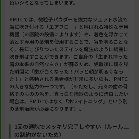
色いシミとなってしまいます。
PMTCでは、微粒子パウダーを強力なジェット水流で
歯に吹き付ける「エアフロー」と呼ばれる特殊な専用
機器（※医院の設備によります）や、着色を浮かせて
落とす専用の薬剤を使用することで、歯を削ることな
く、長年こびりついたステインを魔法のように綺麗に
吹き飛ばすことができます。ご自身の「生まれ持った
歯の本来の自然な白さ」が蘇るため、処置後に鏡を見
た瞬間に「歯が白くなった！パッと顔が明るくなっ
た！」と感動される患者様が非常に多いのも、PMTC
の大きな魅力の一つです。（※ただし、元々の歯の骨
格そのものの色を、真っ白な陶器のように漂白したい
場合は、PMTCではなく「ホワイトニング」という別
の薬剤治療が必要になります）。
1回の通院でスッキリ完了しやすい（ルール上
の制約がないため）