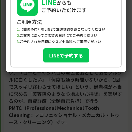
LINE
からも
ご予約いただけます
自費診療の「PMTC（プロフェッショナ
ご利用方法
ル・クリーニング）」とは？
〈歯の予約〉をLINEで友達登録をおこなってください
ご案内に沿ってご希望の日時にてご予約ください
ご予約された日時にクスノセ歯科へご来院ください
ここまで、保険診療におけるクリーニングが「厳しい
ルールに縛られた『病気の治療』である」という現実
LINEで予約する
をお話ししてきました。
これに対して、「病気はないけれど徹底的に予防した
い」「コーヒーやタバコの着色を落として歯をツルツ
ルに白くしたい」「何度も通う時間がないから、1回
でスッキリ終わらせてほしい」という、患者様が本当
に求める「美容院のような心地よいお掃除」を実現す
るのが、自費診療（全額自己負担）で行う
PMTC（Professional Mechanical Tooth
Cleaning：プロフェッショナル・メカニカル・トゥ
ース・クリーニング）
です。