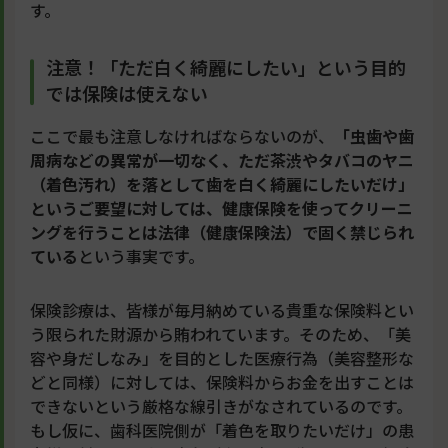
す。
注意！「ただ白く綺麗にしたい」という目的
では保険は使えない
ここで最も注意しなければならないのが、
「虫歯や歯
周病などの異常が一切なく、ただ茶渋やタバコのヤニ
（着色汚れ）を落として歯を白く綺麗にしたいだけ」
というご要望に対しては、健康保険を使ってクリーニ
ングを行うことは法律（健康保険法）で固く禁じられ
ている
という事実です。
保険診療は、皆様が毎月納めている貴重な保険料とい
う限られた財源から賄われています。そのため、「美
容や身だしなみ」を目的とした医療行為（美容整形な
どと同様）に対しては、保険料からお金を出すことは
できないという厳格な線引きがなされているのです。
もし仮に、歯科医院側が「着色を取りたいだけ」の患