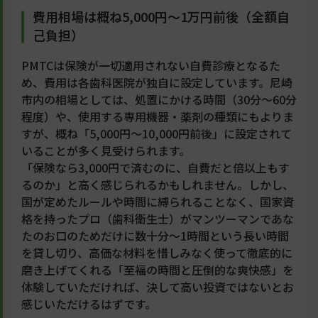
費用相場は概ね5,000円〜1万円前後（全額自
己負担）
PMTCは保険が一切適用されない自費診療となるた
め、費用は各歯科医院が独自に設定しています。尼崎
市内の相場としては、処置にかける時間（30分〜60分
程度）や、使用する専用機器・薬剤の種類にもよりま
すが、概ね「5,000円〜10,000円前後」に設定されて
いることが多く見受けられます。
「保険なら3,000円で済むのに、自費だと倍以上もす
るのか」と高く感じられるかもしれません。しかし、
国が定めたルールや時間に縛られることなく、国家資
格を持ったプロ（歯科衛生士）がマンツーマンであな
たのお口のためだけに数十分〜1時間という長い時間
を貸し切り、高価な材料を惜しみなく使って徹底的に
磨き上げてくれる「至福の時間と圧倒的な爽快感」を
体験していただければ、決して高い投資ではないとお
感じいただけるはずです。