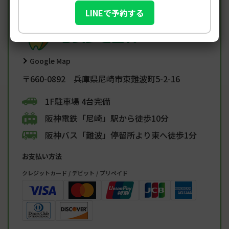
LINEで予約する
Google Map
〒660-0892 兵庫県尼崎市東難波町5-2-16
1F駐車場 4台完備
阪神電鉄「尼崎」駅から徒歩10分
阪神バス「難波」停留所より東へ徒歩1分
お支払い方法
クレジットカード / デビット / プリペイド