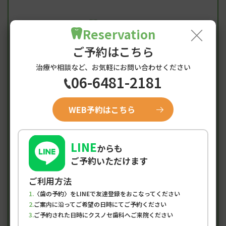
Access
×
Reservation
阪神尼崎駅からのアクセス・
ご予約はこちら
診療時間
治療や相談など、お気軽にお問い合わせください
06-6481-2181
診療時間
月
火
水
木
金
土
日/祝
WEB予約はこちら
●
●
×
●
●
▲
×
9:00-12:30
LINE
からも
●
●
×
●
●
▲
×
14:00-19:00
ご予約いただけます
土曜は9:00-15:00
ご利用方法
初めての方、急患の方も随時受付中
〈歯の予約〉をLINEで友達登録をおこなってください
※午前、午後ともに最終受付は診療時間の1時間前となり
ご案内に沿ってご希望の日時にてご予約ください
ます。
ご予約された日時にクスノセ歯科へご来院ください
※当院は予約制です。定休日…水曜・日曜・祝日