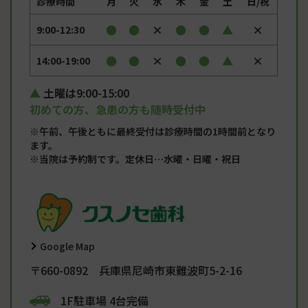
診療時間
月
火
水
木
金
土
日/祝
●
●
×
●
●
▲
×
9:00-12:30
●
●
×
●
●
▲
×
14:00-19:00
土曜は9:00-15:00
初めての方、急患の方も随時受付中
※午前、午後ともに最終受付は診療時間の1時間前となり
ます。
※当院は予約制です。定休日…水曜・日曜・祝日
Google Map
〒660-0892 兵庫県尼崎市東難波町5-2-16
1F駐車場 4台完備