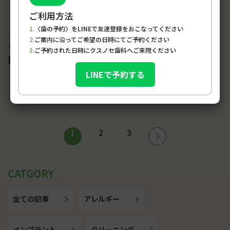
ご利用方法
〈歯の予約〉をLINEで友達登録をおこなってください
ご案内に沿ってご希望の日時にてご予約ください
2023-08-21
ご予約された日時にクスノセ歯科へご来院ください
白く美しい歯「ホワイトニング」について・・・②
LINEで予約する
投
1
2
3
稿
の
ペ
全ての記事
アレルギー
ー
ジ
インプラント
クリーニング