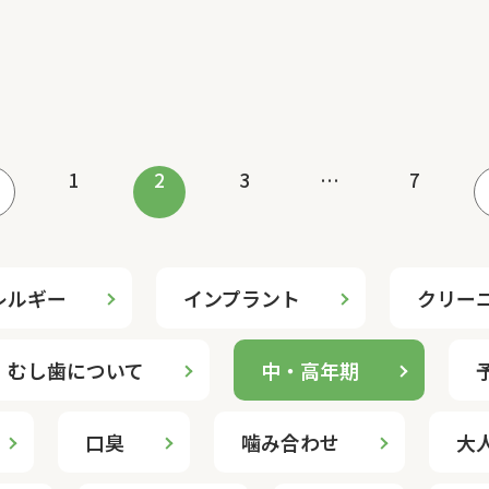
1
2
3
…
7
レルギー
インプラント
クリー
むし歯について
中・高年期
口臭
噛み合わせ
大