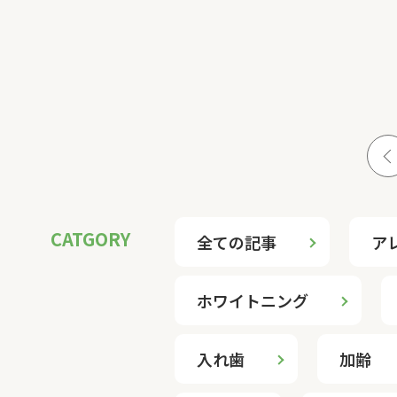
投
稿
の
ペ
全ての記事
ア
ー
ジ
ホワイトニング
送
入れ歯
加齢
り