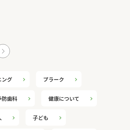
ニング
プラーク
予防歯科
健康について
人
子ども