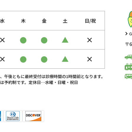
水
木
金
土
日/祝
G
×
●
●
▲
×
〒6
×
●
●
▲
×
、午後ともに最終受付は診療時間の1時間前となります。
は予約制です。定休日…水曜・日曜・祝日