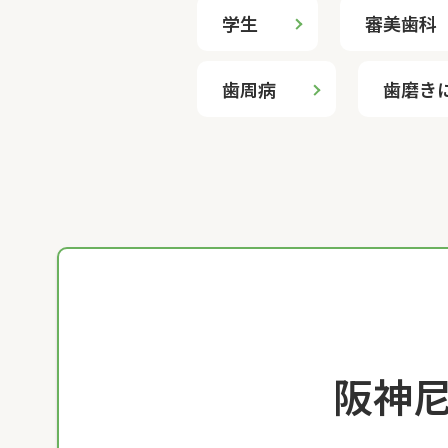
学生
審美歯科
歯周病
歯磨き
阪神