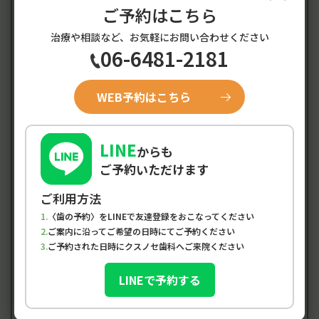
ご予約はこちら
診療時間
月
火
水
木
金
土
日/祝
治療や相談など、お気軽にお問い合わせください
06-6481-2181
●
●
×
●
●
▲
×
9:00-12:30
WEB予約はこちら
●
●
×
●
●
▲
×
14:00-19:00
土曜は9:00-15:00
LINE
初めての方、急患の方も随時受付中
からも
ご予約いただけます
※午前、午後ともに最終受付は診療時間の1時間前となり
ます。
ご利用方法
※当院は予約制です。定休日…水曜・日曜・祝日
〈歯の予約〉をLINEで友達登録をおこなってください
ご案内に沿ってご希望の日時にてご予約ください
ご予約された日時にクスノセ歯科へご来院ください
LINEで予約する
Google Map
〒660-0892 兵庫県尼崎市東難波町5-2-16