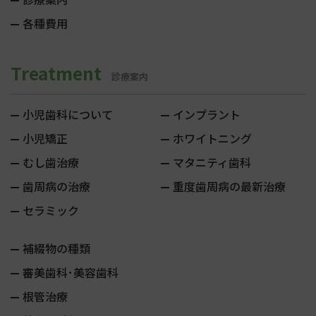
各種費用
Treatment
診療案内
小児歯科について
インプラント
小児矯正
ホワイトニング
むし歯治療
マタニティ歯科
歯周病の治療
重度歯周病の最新治療
セラミック
補綴物の種類
審美歯科･美容歯科
根管治療