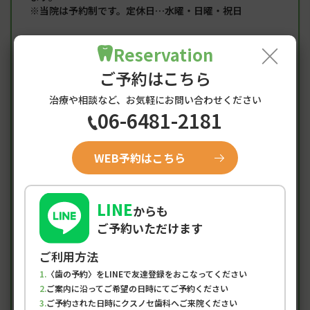
※当院は予約制です。定休日…水曜・日曜・祝日
×
Reservation
ご予約はこちら
Google Map
治療や相談など、お気軽にお問い合わせください
06-6481-2181
〒660-0892 兵庫県尼崎市東難波町5-2-16
1F駐車場 4台完備
WEB予約はこちら
阪神電鉄「尼崎」駅から徒歩10分
阪神バス「難波」停留所より東へ徒歩1分
LINE
からも
ご予約いただけます
お支払い方法
クレジットカード / デビット / プリペイド
ご利用方法
〈歯の予約〉をLINEで友達登録をおこなってください
ご案内に沿ってご希望の日時にてご予約ください
ご予約された日時にクスノセ歯科へご来院ください