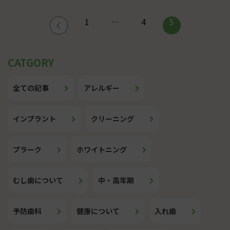
投
1
…
4
5
稿
の
ペ
全ての記事
アレルギー
ー
ジ
インプラント
クリーニング
送
り
プラーク
ホワイトニング
むし歯について
中・高年期
予防歯科
健康について
入れ歯