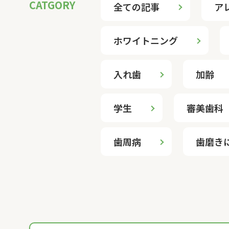
ペ
全ての記事
ア
ー
ジ
ホワイトニング
送
入れ歯
加齢
り
学生
審美歯科
歯周病
歯磨き