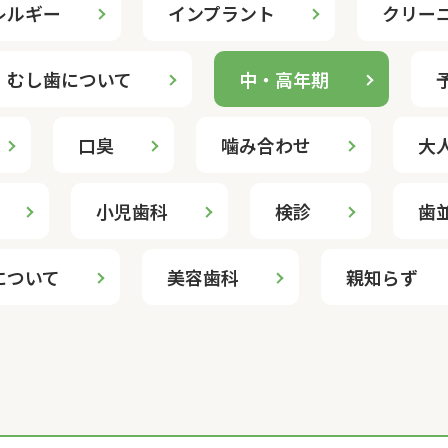
レルギー
インプラント
クリー
むし歯について
中・高年期
口臭
噛み合わせ
大
小児歯科
検診
歯
について
美容歯科
親知らず