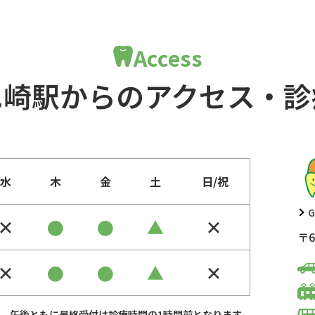
Access
尼崎駅からのアクセス・診
水
木
金
土
日/祝
G
×
●
●
▲
×
〒6
×
●
●
▲
×
、午後ともに最終受付は診療時間の1時間前となります。