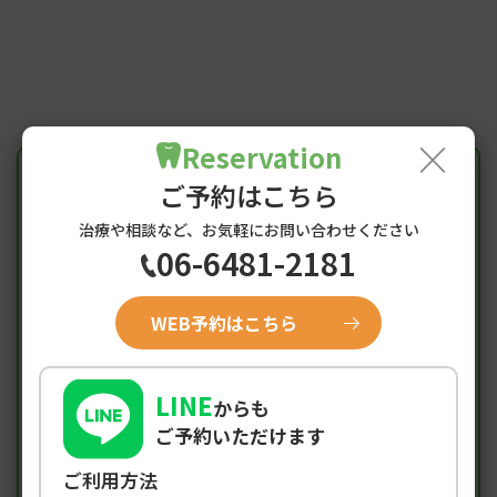
×
Reservation
ご予約はこちら
Access
治療や相談など、お気軽にお問い合わせください
06-6481-2181
阪神尼崎駅からのアクセス・
診療時間
WEB予約はこちら
LINE
診療時間
月
火
水
木
金
土
日/祝
からも
ご予約いただけます
●
●
×
●
●
▲
×
9:00-12:30
ご利用方法
●
●
×
●
●
▲
×
14:00-19:00