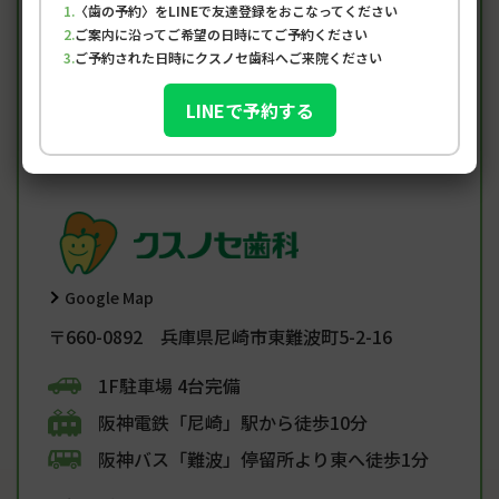
〈歯の予約〉をLINEで友達登録をおこなってください
ご案内に沿ってご希望の日時にてご予約ください
土曜は9:00-15:00
ご予約された日時にクスノセ歯科へご来院ください
初めての方、急患の方も随時受付中
LINEで予約する
※午前、午後ともに最終受付は診療時間の1時間前となり
ます。
※当院は予約制です。定休日…水曜・日曜・祝日
Google Map
〒660-0892 兵庫県尼崎市東難波町5-2-16
1F駐車場 4台完備
阪神電鉄「尼崎」駅から徒歩10分
阪神バス「難波」停留所より東へ徒歩1分