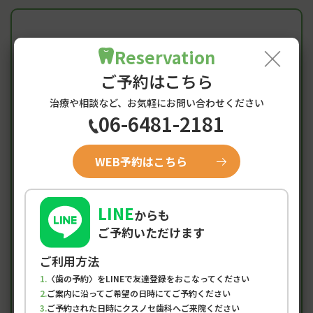
×
Access
Reservation
阪神尼崎駅からのアクセス・
ご予約はこちら
診療時間
治療や相談など、お気軽にお問い合わせください
06-6481-2181
WEB予約はこちら
診療時間
月
火
水
木
金
土
日/祝
●
●
×
●
●
▲
×
9:00-12:30
LINE
からも
●
●
×
●
●
▲
×
14:00-19:00
ご予約いただけます
ご利用方法
土曜は9:00-15:00
初めての方、急患の方も随時受付中
〈歯の予約〉をLINEで友達登録をおこなってください
ご案内に沿ってご希望の日時にてご予約ください
※午前、午後ともに最終受付は診療時間の1時間前となり
ご予約された日時にクスノセ歯科へご来院ください