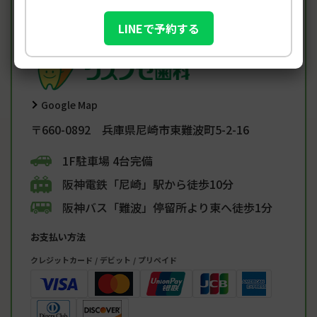
ます。
※当院は予約制です。定休日…水曜・日曜・祝日
LINEで予約する
Google Map
〒660-0892 兵庫県尼崎市東難波町5-2-16
1F駐車場 4台完備
阪神電鉄「尼崎」駅から徒歩10分
阪神バス「難波」停留所より東へ徒歩1分
お支払い方法
クレジットカード / デビット / プリペイド