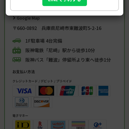
Google Map
〒660-0892 兵庫県尼崎市東難波町5-2-16
1F駐車場 4台完備
阪神電鉄「尼崎」駅から徒歩10分
阪神バス「難波」停留所より東へ徒歩1分
お支払い方法
クレジットカード / デビット / プリペイド
電子マネー