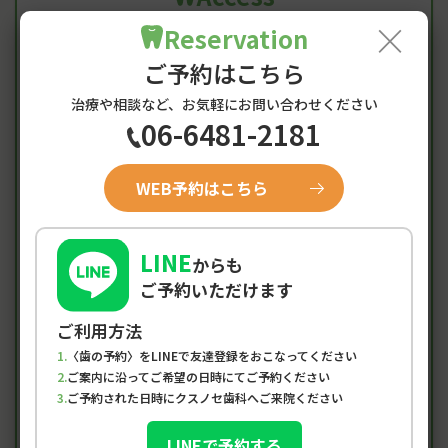
阪神尼崎駅からのアクセス・
×
Reservation
診療時間
ご予約はこちら
治療や相談など、お気軽にお問い合わせください
06-6481-2181
診療時間
月
火
水
木
金
土
日/祝
WEB予約はこちら
●
●
×
●
●
▲
×
9:00-12:30
●
●
×
●
●
▲
×
14:00-19:00
LINE
からも
土曜は9:00-15:00
ご予約いただけます
初めての方、急患の方も随時受付中
ご利用方法
※午前、午後ともに最終受付は診療時間の1時間前となり
〈歯の予約〉をLINEで友達登録をおこなってください
ます。
ご案内に沿ってご希望の日時にてご予約ください
※当院は予約制です。定休日…水曜・日曜・祝日
ご予約された日時にクスノセ歯科へご来院ください
LINEで予約する