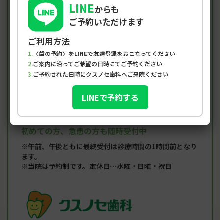
LINE
診療時間
からも
ご予約いただけます
ご利用方法
診療時間
月
火
水
木
金
土
日/祝
〈歯の予約〉をLINEで友達登録をおこなってください
ご案内に沿ってご希望の日時にてご予約ください
●
●
×
●
●
▲
×
9:00-12:30
ご予約された日時にクスノセ歯科へご来院ください
●
●
×
●
●
▲
×
14:00-19:00
LINEで予約する
土曜は9:00-15:00
初めての方、急患の方も随時受付中
※午前、午後ともに最終受付は診療時間の1時間前となり
ます。
※当院は予約制です。定休日…水曜・日曜・祝日